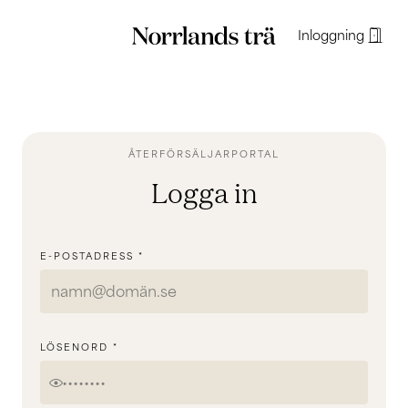
door_open
Inloggning
ÅTERFÖRSÄLJARPORTAL
Logga in
E-POSTADRESS
*
LÖSENORD
*