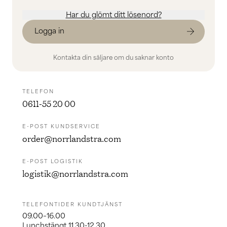
Har du glömt ditt lösenord?
arrow_forward
Logga in
Kontakta din säljare om du saknar konto
TELEFON
0611-55 20 00
E-POST KUNDSERVICE
order@norrlandstra.com
E-POST LOGISTIK
logistik@norrlandstra.com
TELEFONTIDER KUNDTJÄNST
09.00–16.00
Lunchstängt 11.30-12.30